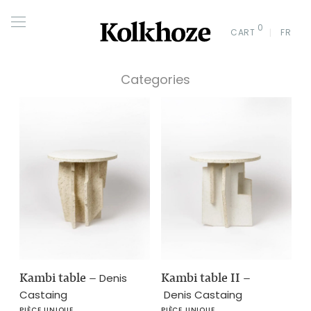
0
CART
FR
Categories
Kambi table
–
Kambi table II
–
Denis
Castaing
Denis Castaing
PIÈCE UNIQUE
PIÈCE UNIQUE