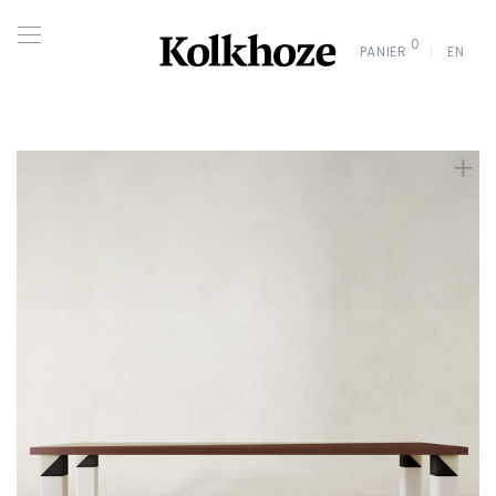
0
PANIER
EN