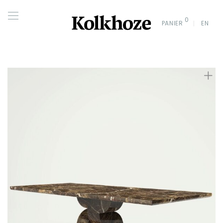
0
PANIER
EN