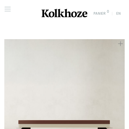
0
PANIER
EN