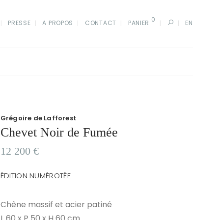
0
PRESSE
A PROPOS
CONTACT
PANIER
EN
Grégoire de Lafforest
Chevet Noir de Fumée
12 200
€
ÉDITION NUMÉROTÉE
Chêne massif et acier patiné
L 60 x P 50 x H 60 cm