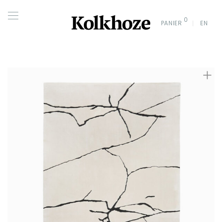
0
PANIER
EN