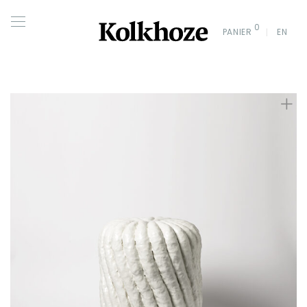
0
PANIER
EN