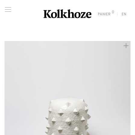
0
PANIER
EN