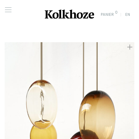
0
PANIER
EN