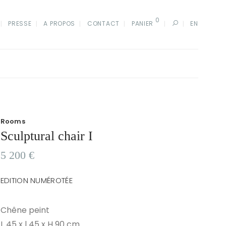
0
PRESSE
A PROPOS
CONTACT
PANIER
EN
Rooms
Sculptural chair I
5 200
€
EDITION NUMÉROTÉE
Chêne peint
L 45 x l 45 x H 90 cm