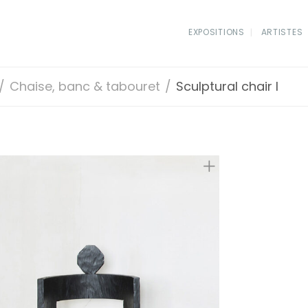
EXPOSITIONS
ARTISTES
/
Chaise, banc & tabouret
/
Sculptural chair I