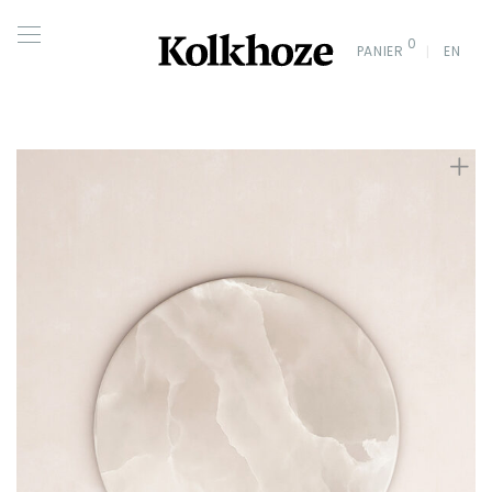
0
PANIER
EN