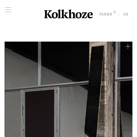
0
PANIER
EN