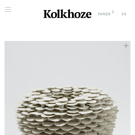
0
PANIER
EN