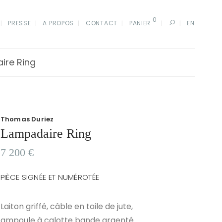
0
PRESSE
A PROPOS
CONTACT
PANIER
EN
ire Ring
Thomas Duriez
Lampadaire Ring
7 200
€
PIÈCE SIGNÉE ET NUMÉROTÉE
Laiton griffé, câble en toile de jute,
ampoule à calotte bande argenté