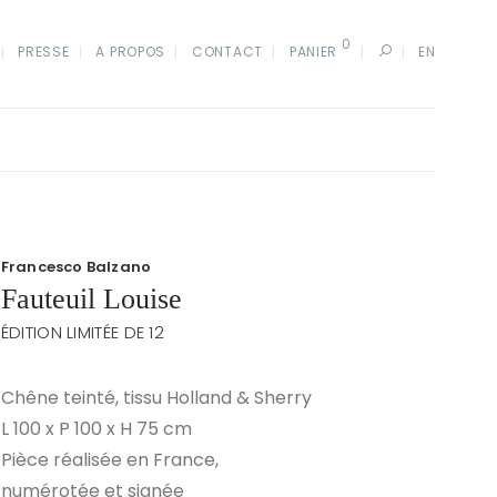
0
PRESSE
A PROPOS
CONTACT
PANIER
EN
Francesco Balzano
Fauteuil Louise
ÉDITION LIMITÉE DE 12
Chêne teinté, tissu Holland & Sherry
L 100 x P 100 x H 75 cm
Pièce réalisée en France,
numérotée et signée