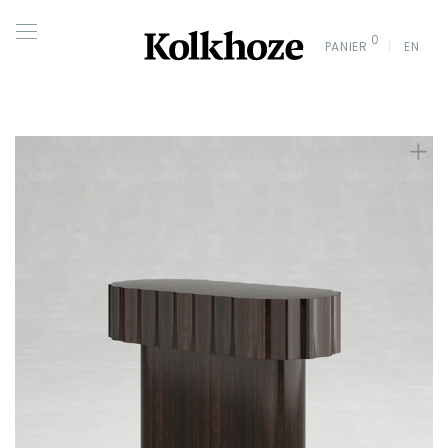
0
PANIER
EN