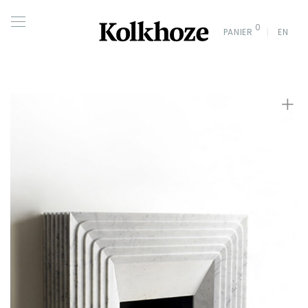
0
PANIER
EN